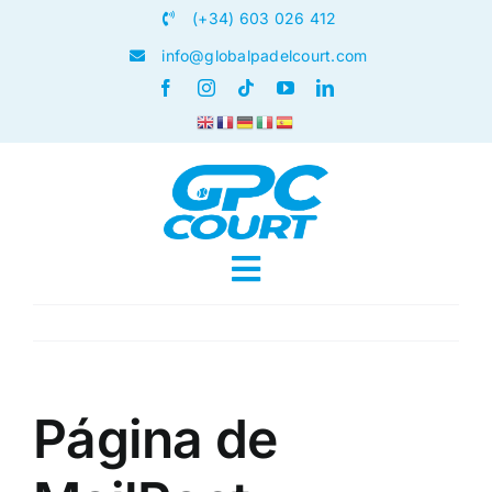
Skip
(+34) 603 026 412
to
info@globalpadelcourt.com
content
Toggle
Navigation
INICIO
QUIÉNES SOMOS
Página de
PISTAS DE PÁDEL