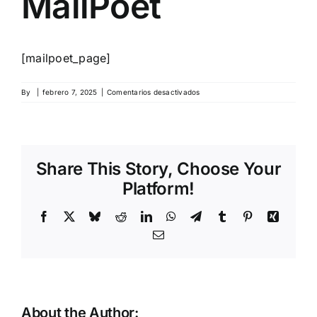
MailPoet
SERVICIOS
[mailpoet_page]
PROYECTOS
en
By
|
febrero 7, 2025
|
Comentarios desactivados
Página
de
ACTUALIDAD
MailPoet
Share This Story, Choose Your
CONTACTO
Platform!
Facebook
X
Bluesky
Reddit
LinkedIn
WhatsApp
Telegram
Tumblr
Pinterest
Xing
Email
About the Author: